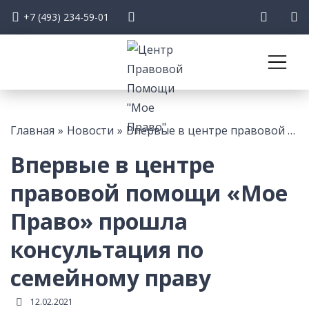
+7 (493) 234-59-01
О нас
Главная
»
Новости
»
Впервые в центре правовой помощи «Мое Право» прошла консультация по семейному праву
Наша работа
Впервые в центре
правовой помощи «Мое
Наша команда
Право» прошла
Новости
консультация по
Мероприятия
семейному праву
12.02.2021