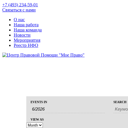
+7 (493) 234-59-01
Связаться с нами
О нас
Наша работа
Наша команда
Новости
Мероприятия
Реестр НФО
Events
Events
EVENTS IN
SEARCH
Event
Search
Search
Views
and
Navigation
VIEW AS
Views