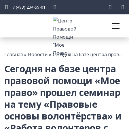
+7 (493) 234-59-01
О нас
Главная
»
Новости
»
Сегодня на базе центра правовой помощи «Мое право» прошел семинар на тему «Правовые основы волонтёрства» и «Работа волонтеров с персональными данными» для наших коллег из Службы Срочной Социальной Помощи «128» и ребят из Корпуса интеллектуальных волонтеров.
Наша работа
Сегодня на базе центра
правовой помощи «Мое
Наша команда
право» прошел семинар
Новости
на тему «Правовые
Мероприятия
основы волонтёрства» и
«Работа волонтеров с